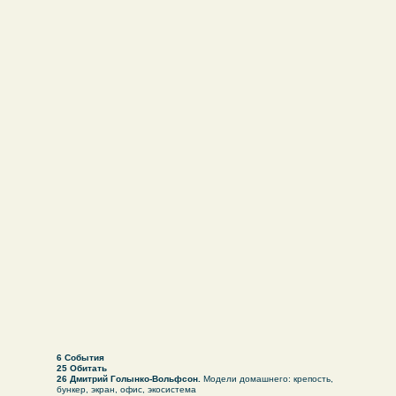
6
События
25
Обитать
26 Дмитрий Голынко-Вольфсон.
Модели домашнего: крепость,
бункер, экран, офис, экосистема