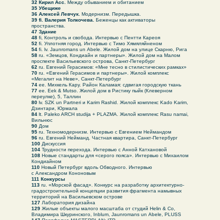
32
Кирил Асс.
Между обыванием и обитанием
35
Убещиже
36
Алексей Левчук.
Модернизм. Передышка.
39 fi. Валерия Толкочева.
Беженцы как активаторы
пространства.
47 Здание
48
fi, Контроль и свобода. Интервью с Пентти Кареоя
52
fi. Уплотняя город. Интервью с Тимо Хямяляйненом
54
fi. lv. Jaunromans un Abele. Жилой дом на улице Скарню, Рига
Издательский
Владимир Фролов
58
ru. «Земцов, Кондиайн и партнеры». Жилой дом на Малом
дом «Балтикум»
дирек
тор издательс
кого дома
проспекте Васильевского острова, Санкт-Петербург
62
ru. Евгений Герасимов: «Мне тесно в стилистических рамках»
2025
vf@balticum.ru
70
ru. «Евгений Герасимов и партнеры». Жилой комплекс
«Мегалит на Неве», Санкт-Петербург
По вопросам продажи
Адрес
74
ee. Михкель Кару. Район Каламая: сдвигая городскую ткань
изданий
190068, Санкт-Петербург,
77
ee. Eek & Mutso. Жилой дом в Ристику пыйк (Клеверном
id.balticum@gmail.com
Б. Морская ул., д. 52, лит. А,
переулке), 5, Таллин
пом. 15Н
80
lv. SZK un Partneri и Karim Rashid. Жилой комплекс Kado Karim,
Дзинтари, Юрмала
84
lt. Paleko ARCH studija + PLAZMA. Жилой комплекс Rasu namai,
Вильнюс
90
Дом
95
ru. Техномодернизм. Интервью с Евгением Неймандом
96
ru. Евгений Нейманд. Частная квартира, Санкт-Петербург
100
Дискуссия
104
Трудности перехода. Интервью с Анной Катхановой
108
Новые стандарты для «серого пояса». Интервью с Михаилом
Кондиайном
110
Новый Петербург вдоль Обводного. Интервью
с Александром Кононовым
111
Конкурсы
113
ru. «Морской фасад». Конкурс на разработку архитектурно-
градостроительной концепции развития фрагмента намывных
территорий на Васильевском острове
127
Лаборатория дизайна
129
Жилые объекты малого масштаба от студий Helin & Co,
Владимира Шкуринского, Inblum, Jaunromans un Abele, PLUSS