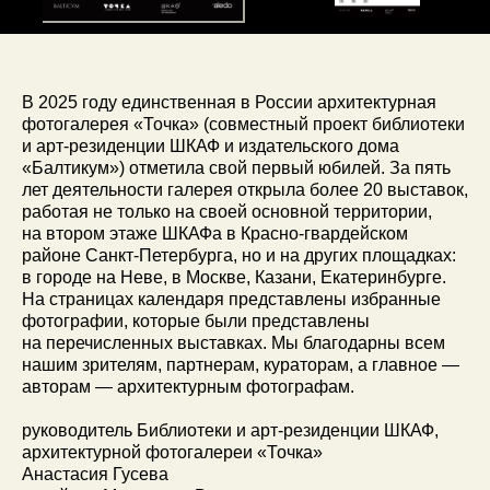
В 2025 году единственная в России архитектурная
фотогалерея «Точка» (совместный проект библиотеки
и арт-резиденции ШКАФ и издательского дома
«Балтикум») отметила свой первый юбилей. За пять
лет деятельности галерея открыла более 20 выставок,
работая не только на своей основной территории,
на втором этаже ШКАФа в Красно-гвардейском
районе Санкт-­Петербурга, но и на других площадках:
в городе на Неве, в Москве, Казани, Екатеринбурге.
Издательский
Владимир Фролов
На страницах календаря представлены избранные
дом «Балтикум»
дирек
тор издательс
кого дома
2025
vf@balticum.ru
фотографии, которые были представлены
на перечисленных выставках. Мы благодарны всем
По вопросам продажи
Адрес
изданий
190068, Санкт-Петербург,
нашим зрителям, партнерам, кураторам, а главное —
id.balticum@gmail.com
Б. Морская ул., д. 52, лит. А,
авторам — архитектурным фотографам.
пом. 15Н
руководитель Библиотеки и арт-резиденции ШКАФ,
архитектурной фотогалереи «Точка»
Анастасия Гусева